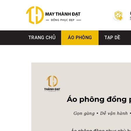
Bỏ
qua
nội
dung
TRANG CHỦ
ÁO PHÔNG
TẠP DỀ