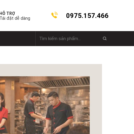
HỖ TRỢ
0975.157.466
Tái đặt dễ dàng
Tìm
kiếm: