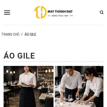
Bỏ
qua
nội
dung
TRANG CHỦ
/
ÁO GILE
ÁO GILE