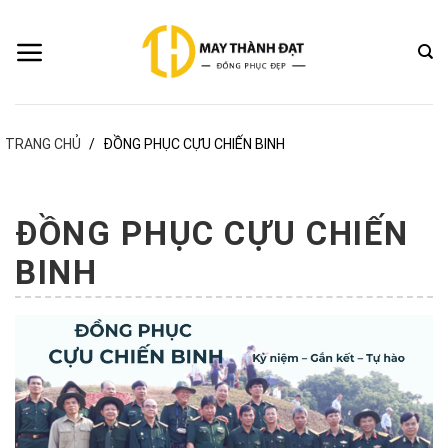
Bỏ
qua
nội
dung
TRANG CHỦ
/
ĐỒNG PHỤC CỰU CHIẾN BINH
ĐỒNG PHỤC CỰU CHIẾN
BINH