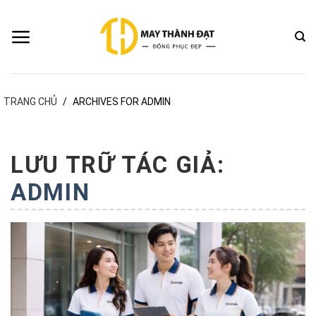
Bỏ
qua
nội
dung
TRANG CHỦ
/
ARCHIVES FOR ADMIN
LƯU TRỮ TÁC GIẢ:
ADMIN