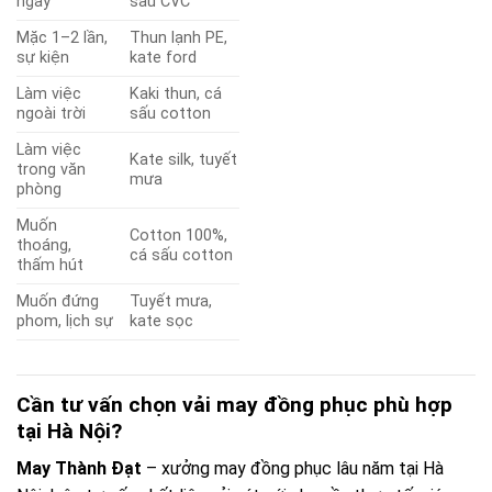
ngày
sấu CVC
Mặc 1–2 lần,
Thun lạnh PE,
sự kiện
kate ford
Làm việc
Kaki thun, cá
ngoài trời
sấu cotton
Làm việc
Kate silk, tuyết
trong văn
mưa
phòng
Muốn
Cotton 100%,
thoáng,
cá sấu cotton
thấm hút
Muốn đứng
Tuyết mưa,
phom, lịch sự
kate sọc
Cần tư vấn chọn vải may đồng phục phù hợp
tại Hà Nội?
May Thành Đạt
– xưởng may đồng phục lâu năm tại Hà