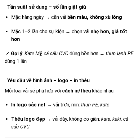
Tần suất sử dụng – số lần giặt giũ
Mặc hàng ngày → cần vải
bền màu, không xù lông
Mặc 1–2 lần cho sự kiện → chọn vải
nhẹ hơn, giá tốt
hơn
📌
Gợi ý
:
Kate Mỹ, cá sấu CVC
dùng bền hơn →
thun lạnh PE
dùng 1 lần
Yêu cầu về hình ảnh – logo – in thêu
Mỗi loại vải sẽ phù hợp với
cách in/thêu
khác nhau:
In logo sắc nét
→ vải trơn, mịn:
thun PE, kate
Thêu logo đẹp
→ vải dày, không co giãn:
kate, kaki, cá
sấu CVC