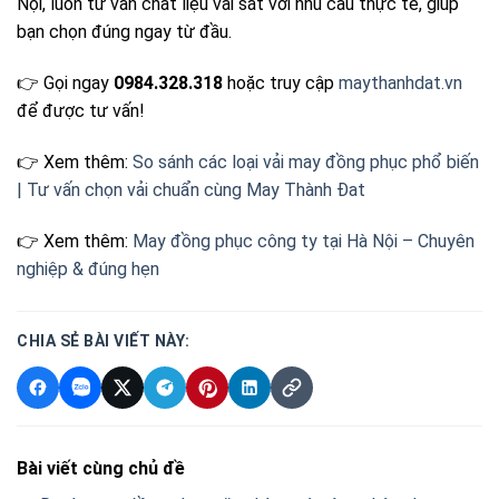
Nội, luôn tư vấn chất liệu vải sát với nhu cầu thực tế, giúp
bạn chọn đúng ngay từ đầu.
👉 Gọi ngay
0984.328.318
hoặc truy cập
maythanhdat.vn
để được tư vấn!
👉 Xem thêm:
So sánh các loại vải may đồng phục phổ biến
| Tư vấn chọn vải chuẩn cùng May Thành Đat
👉 Xem thêm:
May đồng phục công ty tại Hà Nội – Chuyên
nghiệp & đúng hẹn
CHIA SẺ BÀI VIẾT NÀY:
Bài viết cùng chủ đề