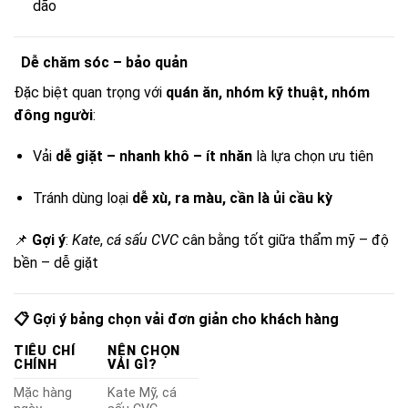
dão
Dễ chăm sóc – bảo quản
Đặc biệt quan trọng với
quán ăn, nhóm kỹ thuật, nhóm
đông người
:
Vải
dễ giặt – nhanh khô – ít nhăn
là lựa chọn ưu tiên
Tránh dùng loại
dễ xù, ra màu, cần là ủi cầu kỳ
📌
Gợi ý
:
Kate
,
cá sấu CVC
cân bằng tốt giữa thẩm mỹ – độ
bền – dễ giặt
📋 Gợi ý bảng chọn vải đơn giản cho khách hàng
TIÊU CHÍ
NÊN CHỌN
CHÍNH
VẢI GÌ?
Mặc hàng
Kate Mỹ, cá