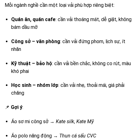
Mỗi ngành nghề cần một loại vải phù hợp riêng biệt:
Quán ăn, quán cafe
: cần vải thoáng mát, dễ giặt, không
bám dầu mỡ
Công sở – văn phòng
: cần vải đứng phom, lịch sự, ít
nhăn
Kỹ thuật – bảo hộ
: cần vải bền chắc, không co rút, màu
khó phai
Học sinh – nhóm lớp
: cần vải nhẹ, thoải mái, giá phải
chăng
📌
Gợi ý
:
Áo sơ mi công sở →
Kate silk
,
Kate Mỹ
Áo polo năng động →
Thun cá sấu CVC