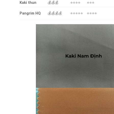
Kaki thun
💰💰💰
⭐⭐⭐⭐
⭐⭐⭐
Pangrim HQ
💰💰💰💰
⭐⭐⭐⭐⭐
⭐⭐⭐⭐