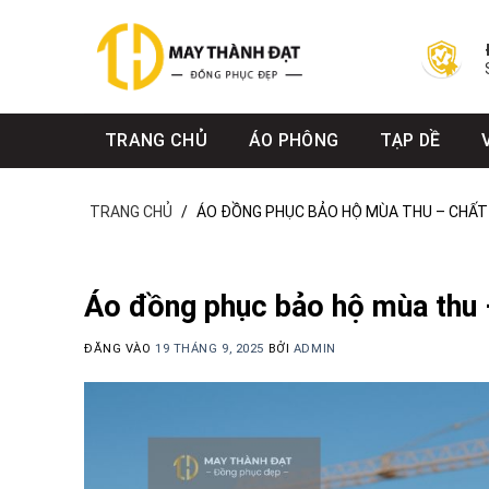
Bỏ
qua
nội
dung
TRANG CHỦ
ÁO PHÔNG
TẠP DỀ
TRANG CHỦ
/
ÁO ĐỒNG PHỤC BẢO HỘ MÙA THU – CHẤT 
Áo đồng phục bảo hộ mùa thu –
ĐĂNG VÀO
19 THÁNG 9, 2025
BỞI
ADMIN