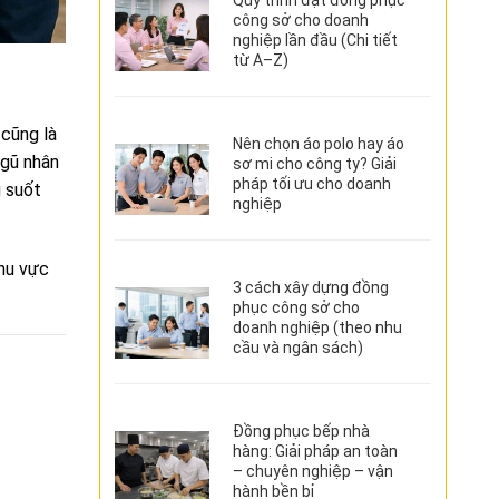
công sở cho doanh
nghiệp lần đầu (Chi tiết
từ A–Z)
 cũng là
Nên chọn áo polo hay áo
ngũ nhân
sơ mi cho công ty? Giải
pháp tối ưu cho doanh
g suốt
nghiệp
khu vực
3 cách xây dựng đồng
phục công sở cho
doanh nghiệp (theo nhu
cầu và ngân sách)
Đồng phục bếp nhà
hàng: Giải pháp an toàn
– chuyên nghiệp – vận
hành bền bỉ