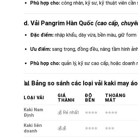
Phù hợp cho:
công nhân, kỹ sư, kỹ thuật viên cần s
d. Vải Pangrim Hàn Quốc
(cao cấp, chuyê
Đặc điểm:
nhập khẩu, dày vừa, bền màu, giữ form
Ưu điểm:
sang trọng, đồng đều, nâng tầm hình ảnh
Phù hợp cho:
quản lý, kỹ sư cao cấp, hoặc doanh 
📊 Bảng so sánh các loại vải kaki may á
GIÁ
ĐỘ
THOÁNG
LOẠI VẢI
THÀNH
BỀN
MÁT
Kaki Nam
💰 Rẻ nhất
⭐⭐⭐⭐
⭐⭐⭐⭐
Định
Kaki liên
💰💰
⭐⭐⭐⭐
⭐⭐⭐
doanh