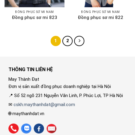
ĐỒNG PHỤC SƠ MI NAM
ĐỒNG PHỤC SƠ MI NAM
Đồng phục sơ mi 823
Đồng phục sơ mi 822
1
2
THÔNG TIN LIÊN HỆ
May Thành Đạt
Đơn vị sản xuất đồng phục doanh nghiệp tại Hà Nội
📍 Số 52 ngõ 231 Nguyễn Văn Linh, P. Phúc Lợi, TP Hà Nội
✉
cskh.maythanhdat@gmail.com
🌐 maythanhdat.vn