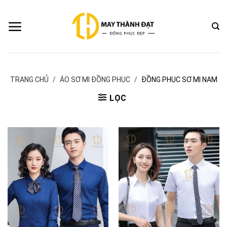
Bỏ
qua
nội
dung
TRANG CHỦ
/
ÁO SƠ MI ĐỒNG PHỤC
/
ĐỒNG PHỤC SƠ MI NAM
LỌC