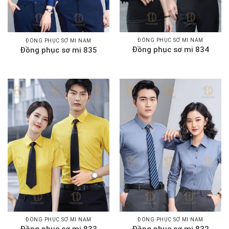
ĐỒNG PHỤC SƠ MI NAM
ĐỒNG PHỤC SƠ MI NAM
Đồng phục sơ mi 834
Đồng phục sơ mi 835
ĐỒNG PHỤC SƠ MI NAM
ĐỒNG PHỤC SƠ MI NAM