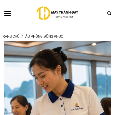
Bỏ
qua
nội
dung
TRANG CHỦ
/
ÁO PHÔNG ĐỒNG PHỤC