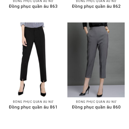
ĐỒNG PHỤC QUẦN ÂU NỮ
ĐỒNG PHỤC QUẦN ÂU NỮ
Đồng phục quần âu 863
Đồng phục quần âu 862
ĐỒNG PHỤC QUẦN ÂU NỮ
ĐỒNG PHỤC QUẦN ÂU NỮ
Đồng phục quần âu 861
Đồng phục quần âu 860