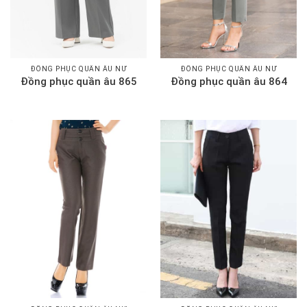
ĐỒNG PHỤC QUẦN ÂU NỮ
ĐỒNG PHỤC QUẦN ÂU NỮ
Đồng phục quần âu 865
Đồng phục quần âu 864