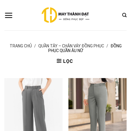
Bỏ
qua
nội
dung
TRANG CHỦ
/
QUẦN TÂY – CHÂN VÁY ĐỒNG PHỤC
/
ĐỒNG
PHỤC QUẦN ÂU NỮ
LỌC