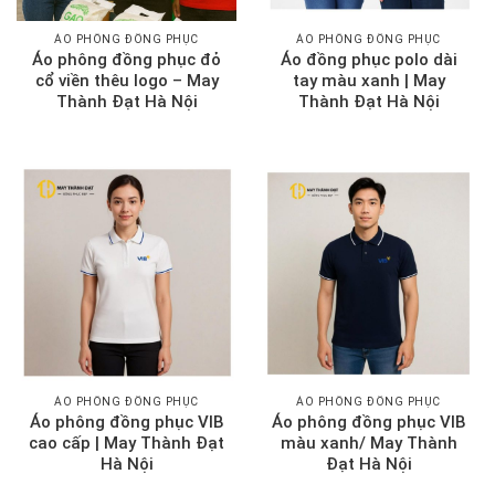
ÁO PHÔNG ĐỒNG PHỤC
ÁO PHÔNG ĐỒNG PHỤC
Áo phông đồng phục đỏ
Áo đồng phục polo dài
cổ viền thêu logo – May
tay màu xanh | May
Thành Đạt Hà Nội
Thành Đạt Hà Nội
ÁO PHÔNG ĐỒNG PHỤC
ÁO PHÔNG ĐỒNG PHỤC
Áo phông đồng phục VIB
Áo phông đồng phục VIB
cao cấp | May Thành Đạt
màu xanh/ May Thành
Hà Nội
Đạt Hà Nội