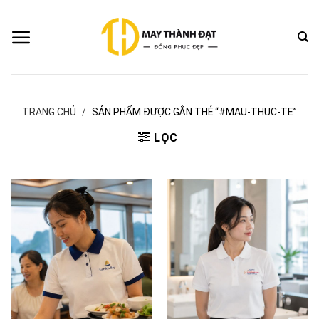
Bỏ
qua
nội
dung
TRANG CHỦ
/
SẢN PHẨM ĐƯỢC GẮN THẺ “#MAU-THUC-TE”
LỌC