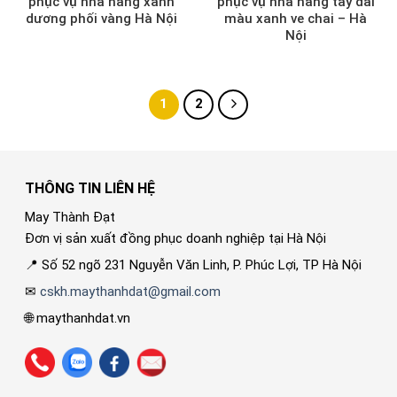
phục vụ nhà hàng xanh
phục vụ nhà hàng tay dài
dương phối vàng Hà Nội
màu xanh ve chai – Hà
Nội
1
2
THÔNG TIN LIÊN HỆ
May Thành Đạt
Đơn vị sản xuất đồng phục doanh nghiệp tại Hà Nội
📍 Số 52 ngõ 231 Nguyễn Văn Linh, P. Phúc Lợi, TP Hà Nội
✉
cskh.maythanhdat@gmail.com
🌐 maythanhdat.vn