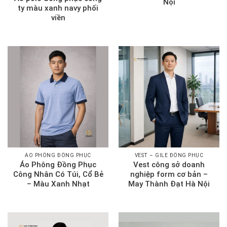
Nội
ty màu xanh navy phối
viền
ÁO PHÔNG ĐỒNG PHỤC
VEST – GILE ĐỒNG PHỤC
Áo Phông Đồng Phục
Vest công sở doanh
Công Nhân Có Túi, Cổ Bẻ
nghiệp form cơ bản –
– Màu Xanh Nhạt
May Thành Đạt Hà Nội