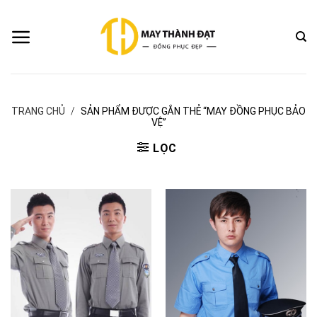
Bỏ
qua
nội
dung
TRANG CHỦ
/
SẢN PHẨM ĐƯỢC GẮN THẺ “MAY ĐỒNG PHỤC BẢO
VỆ”
LỌC