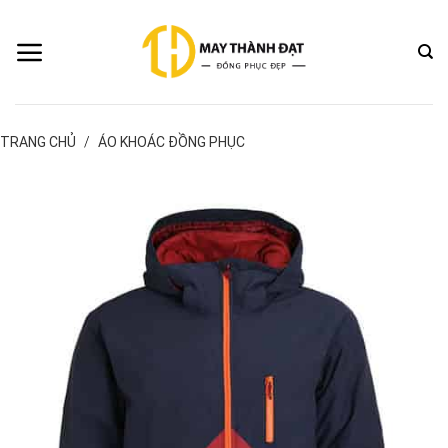
Bỏ
qua
nội
dung
TRANG CHỦ
/
ÁO KHOÁC ĐỒNG PHỤC