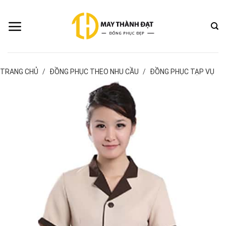
Bỏ
qua
nội
dung
TRANG CHỦ
/
ĐỒNG PHỤC THEO NHU CẦU
/
ĐỒNG PHỤC TẠP VỤ