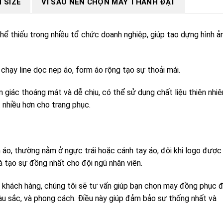
 SIZE
VÌ SAO NÊN CHỌN MAY THÀNH ĐẠT
ể thiếu trong nhiều tổ chức doanh nghiệp, giúp tạo dựng hình ả
 chạy line dọc nẹp áo, form áo rộng tạo sự thoải mái.
giác thoáng mát và dễ chịu, có thể sử dụng chất liệu thiên nhiê
 nhiều hơn cho trang phục.
 áo, thường nằm ở ngực trái hoặc cánh tay áo, đôi khi logo được
 tạo sự đồng nhất cho đội ngũ nhân viên.
 khách hàng, chúng tôi sẽ tư vấn giúp bạn chọn may đồng phục 
màu sắc, và phong cách. Điều này giúp đảm bảo sự thống nhất và