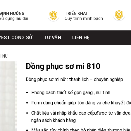
ĐỊNH HƯỚNG
TRIỂN KHAI
Sử dụng lâu dài
Quy trình minh bạch
VEST CÔNG SỞ
TƯ VẤN
LIÊN HỆ
I NỮ
Đồng phục sơ mi 810
Đồng phục sơ mi nữ : thanh lịch – chuyên nghiệp
Phong cách thiết kế gọn gàng , nữ tính
Form dáng chuẩn giúp tôn dáng và che khuyết đ
Chất liệu vải nhập khẩu cao cấp,được tư vấn dựa
ngân sách khách hàng
Màu sắc tùy chỉnh theo bộ nhận diện thương hiệ