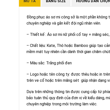
MÔ TẢ
BẢNG SIZE
HƯỚNG DẪN CHỌN
Đồng phục áo sơ mi công sở là một phần không th
chuyên nghiệp và gắn kết đội ngũ nhân viên.
– Thiết kế : Áo sơ mi nữ phối cổ tay + măng séc,
– Chất liệu: Kate, Thô hoặc Bamboo giúp tạo cảm 
mềm mát tuy nhiên cần dành thời gian chăm chút
– Màu sắc: Trắng phối đen
– Logo hoặc tên công ty: được thêu hoặc in trên
trên ve cổ hoặc trên măng sét giúp nhận dạng và
Dựa trên những thông tin được cung cấp từ phía
bảo tuân thủ quy định của đơn vị về kiểu dáng, 
chuyên nghiệp trong môi trường làm việc.