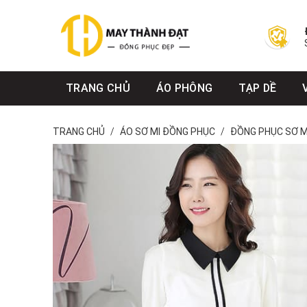
Bỏ
qua
nội
dung
TRANG CHỦ
ÁO PHÔNG
TẠP DỀ
TRANG CHỦ
/
ÁO SƠ MI ĐỒNG PHỤC
/
ĐỒNG PHỤC SƠ M