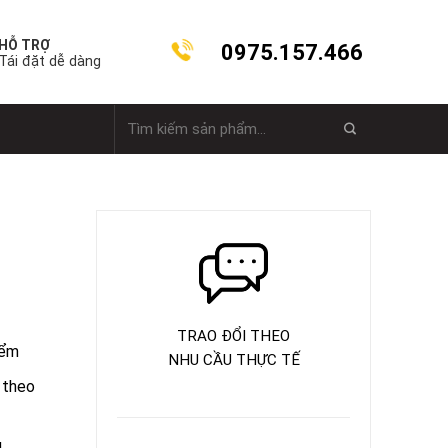
HỖ TRỢ
0975.157.466
Tái đặt dễ dàng
Tìm
kiếm:
TRAO ĐỔI THEO
iểm
NHU CẦU THỰC TẾ
 theo
u