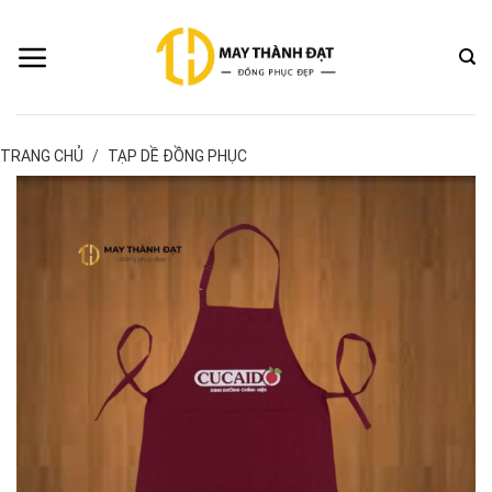
Bỏ
qua
nội
dung
TRANG CHỦ
/
TẠP DỀ ĐỒNG PHỤC