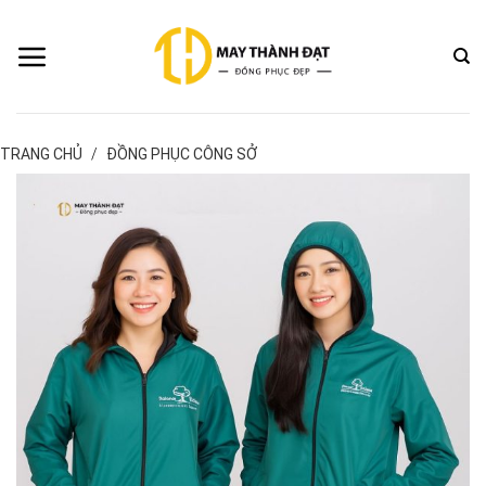
Bỏ
qua
nội
dung
TRANG CHỦ
/
ĐỒNG PHỤC CÔNG SỞ